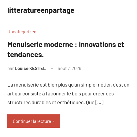
Aller
litteratureenpartage
au
contenu
Uncategorized
Menuiserie moderne : innovations et
tendances.
par
Louise KESTEL
août 7, 2026
Aucun
commentaire
La menuiserie est bien plus qu’un simple métier, c’est un
art qui consiste à façonner le bois pour créer des
structures durables et esthétiques. Que […]
Continuer la lecture