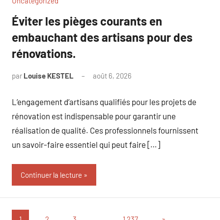
Uncategorized
Éviter les pièges courants en
embauchant des artisans pour des
rénovations.
par
Louise KESTEL
août 6, 2026
Aucun
commentaire
L’engagement d’artisans qualifiés pour les projets de
rénovation est indispensable pour garantir une
réalisation de qualité. Ces professionnels fournissent
un savoir-faire essentiel qui peut faire […]
Continuer la lecture
Pagination
Articles
1
2
3
…
1 237
»