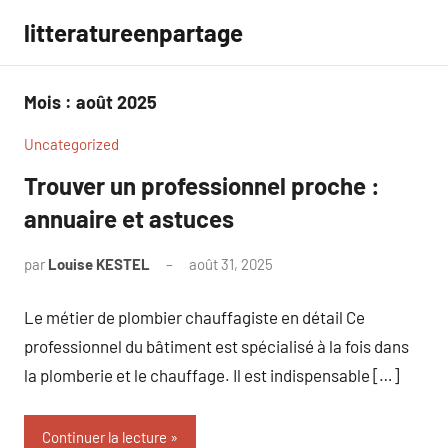
Aller
litteratureenpartage
au
contenu
Mois :
août 2025
Uncategorized
Trouver un professionnel proche :
annuaire et astuces
par
Louise KESTEL
août 31, 2025
Aucun
commentaire
Le métier de plombier chauffagiste en détail Ce
professionnel du bâtiment est spécialisé à la fois dans
la plomberie et le chauffage. Il est indispensable […]
Continuer la lecture