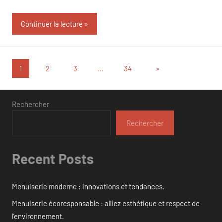
Continuer la lecture
Pagination
Articles
1
2
3
…
34
»
suivants
des
publications
Rechercher
Rechercher
Recent Posts
Menuiserie moderne : innovations et tendances.
Menuiserie écoresponsable : alliez esthétique et respect de
l’environnement.