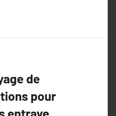
yage de
utions pour
s entrave