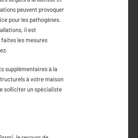
isations peuvent provoquer
pice pour les pathogènes.
llations, il est
t faites les mesures
ez.
ts supplémentaires à la
structurels à votre maison
e solliciter un spécialiste
armi, le recours de