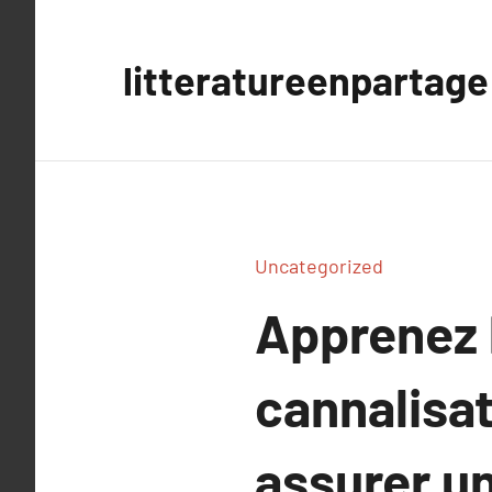
Aller
au
litteratureenpartage
contenu
Uncategorized
Apprenez 
cannalisat
assurer u