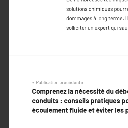
solutions chimiques pourra
dommages à long terme. Il 
solliciter un expert qui sa
Navigation
Publication précédente
Comprenez la nécessité du dé
de
conduits : conseils pratiques po
l’article
écoulement fluide et éviter les