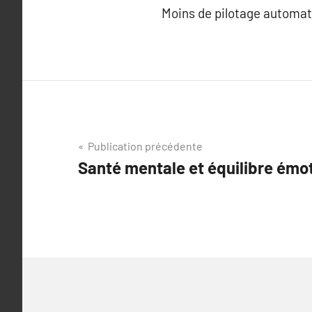
Moins de pilotage automati
Navigation
Publication précédente
Santé mentale et équilibre émo
de
l’article