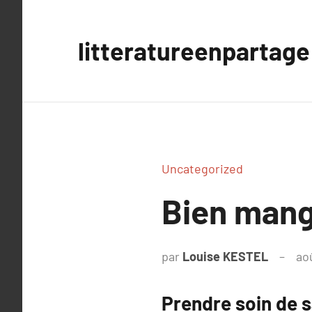
Aller
au
litteratureenpartage
contenu
Uncategorized
Bien mang
par
Louise KESTEL
ao
Prendre soin de s