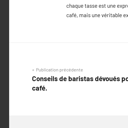
chaque tasse est une expre
café, mais une véritable e
Navigation
Publication précédente
Conseils de baristas dévoués po
de
café.
l’article