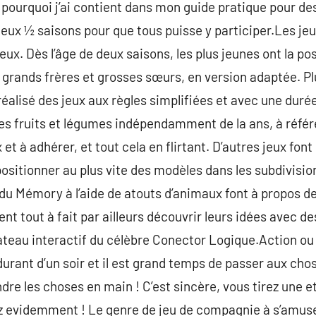
 pourquoi j’ai contient dans mon guide pratique pour de
 deux ½ saisons pour que tous puisse y participer.Les je
eux. Dès l’âge de deux saisons, les plus jeunes ont la pos
rands frères et grosses sœurs, en version adaptée. Plu
éalisé des jeux aux règles simplifiées et avec une durée
les fruits et légumes indépendamment de la ans, à référe
et à adhérer, et tout cela en flirtant. D’autres jeux font 
positionner au plus vite des modèles dans les subdivisio
du Mémory à l’aide de atouts d’animaux font à propos d
ient tout à fait par ailleurs découvrir leurs idées avec d
ateau interactif du célèbre Conector Logique.Action ou
urant d’un soir et il est grand temps de passer aux ch
re les choses en main ! C’est sincère, vous tirez une et
ez evidemment ! Le genre de jeu de compagnie à s’amuse