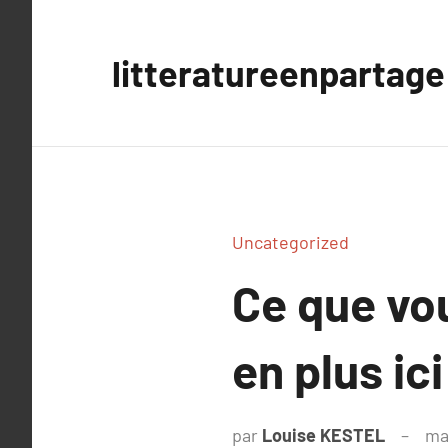
Aller
au
litteratureenpartage
contenu
Uncategorized
Ce que vo
en plus ici
par
Louise KESTEL
ma