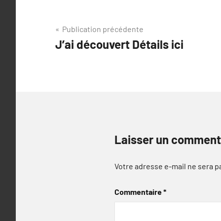
Navigation
Publication précédente
J’ai découvert Détails ici
de
l’article
Laisser un comment
Votre adresse e-mail ne sera p
Commentaire
*