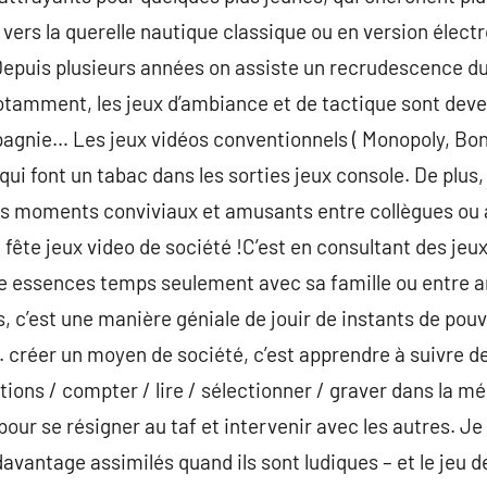
r vers la querelle nautique classique ou en version élect
epuis plusieurs années on assiste un recrudescence du
Notamment, les jeux d’ambiance et de tactique sont dev
agnie… Les jeux vidéos conventionnels ( Monopoly, Bonn
ui font un tabac dans les sorties jeux console. De plus,
s moments conviviaux et amusants entre collègues ou a
 fête jeux video de société !C’est en consultant des jeu
de essences temps seulement avec sa famille ou entre a
, c’est une manière géniale de jouir de instants de pou
réer un moyen de société, c’est apprendre à suivre des
tions / compter / lire / sélectionner / graver dans la m
 pour se résigner au taf et intervenir avec les autres. Je
avantage assimilés quand ils sont ludiques – et le jeu d