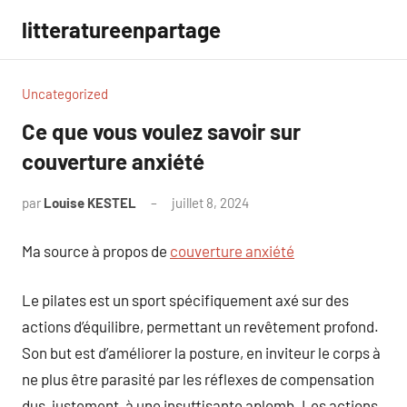
Aller
litteratureenpartage
au
contenu
Uncategorized
Ce que vous voulez savoir sur
couverture anxiété
par
Louise KESTEL
juillet 8, 2024
Aucun
commentaire
Ma source à propos de
couverture anxiété
Le pilates est un sport spécifiquement axé sur des
actions d’équilibre, permettant un revêtement profond.
Son but est d’améliorer la posture, en inviteur le corps à
ne plus être parasité par les réflexes de compensation
dus, justement, à une insuffisante aplomb. Les actions