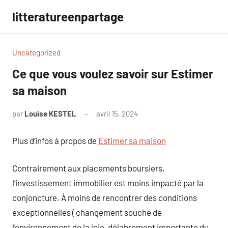
Aller
litteratureenpartage
au
contenu
Uncategorized
Ce que vous voulez savoir sur Estimer
sa maison
par
Louise KESTEL
avril 15, 2024
Aucun
commentaire
Plus d’infos à propos de
Estimer sa maison
Contrairement aux placements boursiers,
l’investissement immobilier est moins impacté par la
conjoncture. À moins de rencontrer des conditions
exceptionnelles ( changement souche de
l’environnement de la joie, délabrement importante du