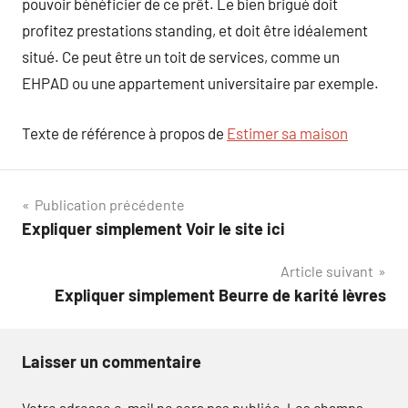
pouvoir bénéficier de ce prêt. Le bien brigué doit
profitez prestations standing, et doit être idéalement
situé. Ce peut être un toit de services, comme un
EHPAD ou une appartement universitaire par exemple.
Texte de référence à propos de
Estimer sa maison
Navigation
Publication précédente
Expliquer simplement Voir le site ici
de
Article suivant
l’article
Expliquer simplement Beurre de karité lèvres
Laisser un commentaire
Votre adresse e-mail ne sera pas publiée.
Les champs