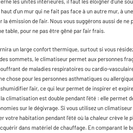
erne les unités intérieures, il faut les éloigner d’une so
 haut d’un mur qui ne fait pas face à un autre mur, à un
a émission de l’air. Nous vous suggérons aussi de ne pa
ne table, pour ne pas être gêné par l’air frais.
rnira un large confort thermique, surtout si vous résid
 des sommets, le climatiseur permet aux personnes fragil
 souffrant de maladies respiratoires ou cardio-vasculai
me chose pour les personnes asthmatiques ou allergique
shumidifier l’air, ce qui leur permet de inspirer et expir
 la climatisation est double pendant l’été : elle permet d
nomies sur le dégivrage. Si vous utilisez un climatiseur
r votre habitation pendant l’été où la chaleur crève le p
’acquérir dans matériel de chauffage. En comparant le 