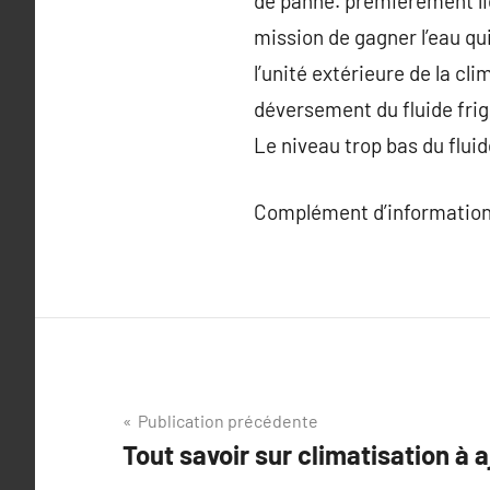
de panne. premièrement li
mission de gagner l’eau qui
l’unité extérieure de la cl
déversement du fluide fri
Le niveau trop bas du fluid
Complément d’information
Navigation
Publication précédente
Tout savoir sur climatisation à 
de