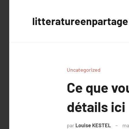
Aller
au
litteratureenpartage
contenu
Uncategorized
Ce que vou
détails ici
par
Louise KESTEL
ma