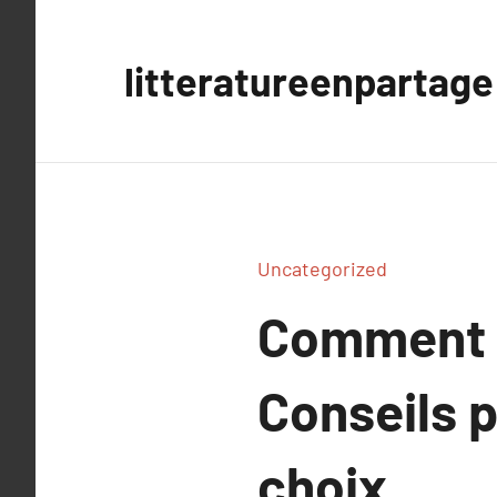
Aller
au
litteratureenpartage
contenu
Uncategorized
Comment c
Conseils p
choix.