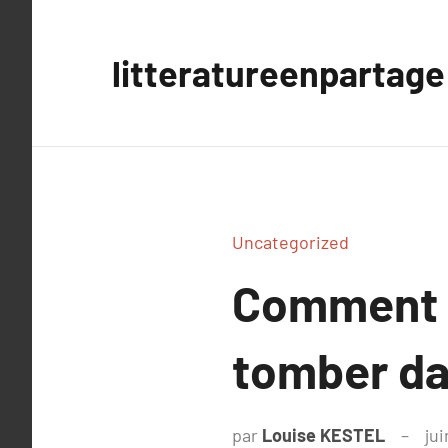
Aller
au
litteratureenpartage
contenu
Uncategorized
Comment g
tomber da
par
Louise KESTEL
jui