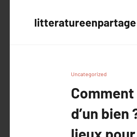
Aller
au
litteratureenpartage
contenu
Uncategorized
Comment l’
d’un bien ?
lieux pour