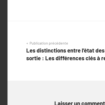
Navigation
Publication précédente
Les distinctions entre l’état des
de
sortie : Les différences clés à r
l’article
Laisser un comment