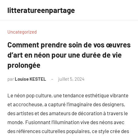
Aller
litteratureenpartage
au
contenu
Uncategorized
Comment prendre soin de vos œuvres
d’art en néon pour une durée de vie
prolongée
par
Louise KESTEL
juillet 5, 2024
Aucun
commentaire
Le néon pop culture, une tendance esthétique vibrante
et accrocheuse, a capturé l’imaginaire des designers,
des artistes et des amateurs de décoration à travers le
monde. Fusionnant l’illumination vive des néons avec
des références culturelles populaires, ce style crée des