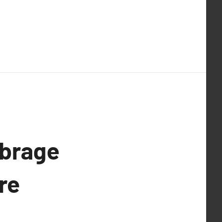
mbrage
re