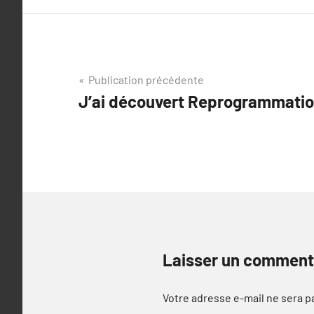
Navigation
Publication précédente
J’ai découvert Reprogrammatio
de
l’article
Laisser un comment
Votre adresse e-mail ne sera p