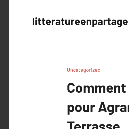
Aller
au
litteratureenpartage
contenu
Uncategorized
Comment U
pour Agra
Terrasse.