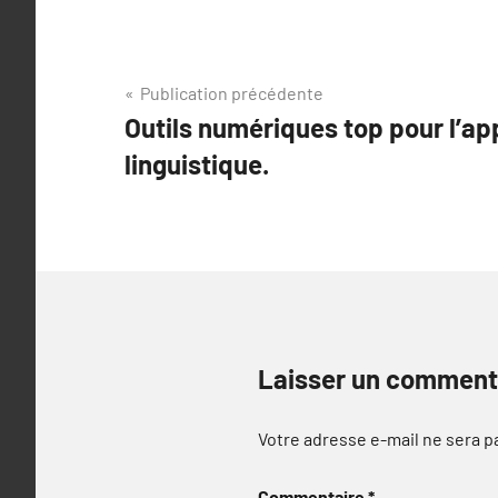
Navigation
Publication précédente
Outils numériques top pour l’a
de
linguistique.
l’article
Laisser un comment
Votre adresse e-mail ne sera p
Commentaire
*