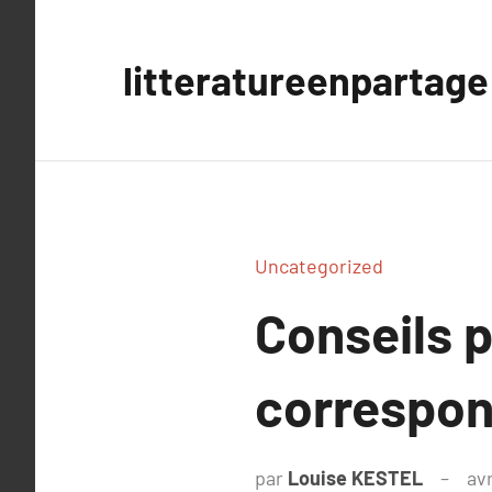
Aller
au
litteratureenpartage
contenu
Uncategorized
Conseils p
correspon
par
Louise KESTEL
avr