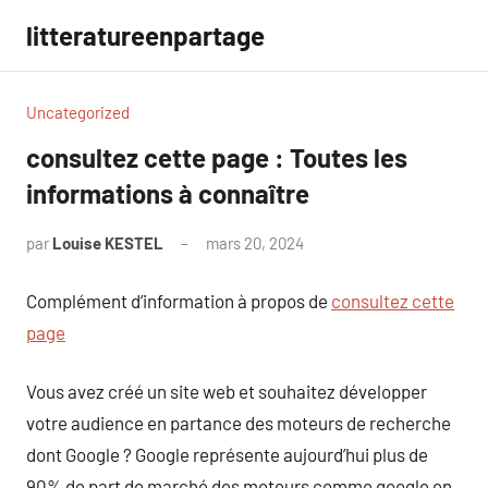
Aller
litteratureenpartage
au
contenu
Uncategorized
consultez cette page : Toutes les
informations à connaître
par
Louise KESTEL
mars 20, 2024
Aucun
commentaire
Complément d’information à propos de
consultez cette
page
Vous avez créé un site web et souhaitez développer
votre audience en partance des moteurs de recherche
dont Google ? Google représente aujourd’hui plus de
90% de part de marché des moteurs comme google en