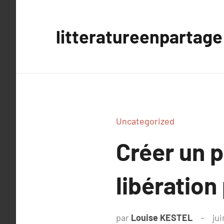
Aller
au
litteratureenpartage
contenu
Uncategorized
Créer un p
libératio
par
Louise KESTEL
jui