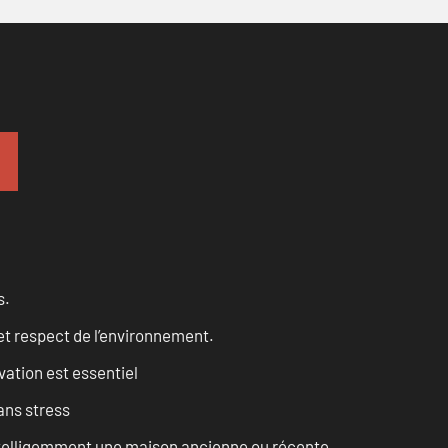
s.
et respect de l’environnement.
vation est essentiel
ans stress
intelligemment une maison ancienne ou récente