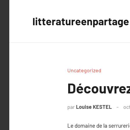
Aller
au
litteratureenpartage
contenu
Uncategorized
Découvrez 
par
Louise KESTEL
oc
Le domaine de la serrurerie