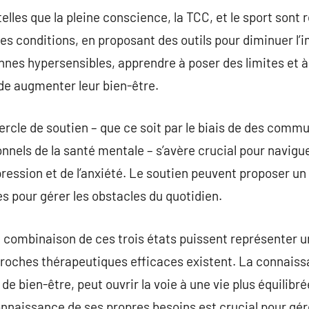
 telles que la pleine conscience, la TCC, et le sport sont
ces conditions, en proposant des outils pour diminuer l’
nnes hypersensibles, apprendre à poser des limites et à 
de augmenter leur bien-être.
cercle de soutien – que ce soit par le biais de des comm
nnels de la santé mentale – s’avère crucial pour navigu
épression et de l’anxiété. Le soutien peuvent proposer un
 pour gérer les obstacles du quotidien.
la combinaison de ces trois états puissent représenter u
proches thérapeutiques efficaces existent. La connaiss
 de bien-être, peut ouvrir la voie à une vie plus équilibr
connaissance de ses propres besoins est crucial pour gére