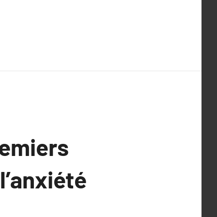
remiers
l’anxiété