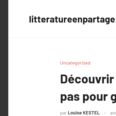
Aller
au
litteratureenpartage
contenu
Uncategorized
Découvrir 
pas pour g
par
Louise KESTEL
avr