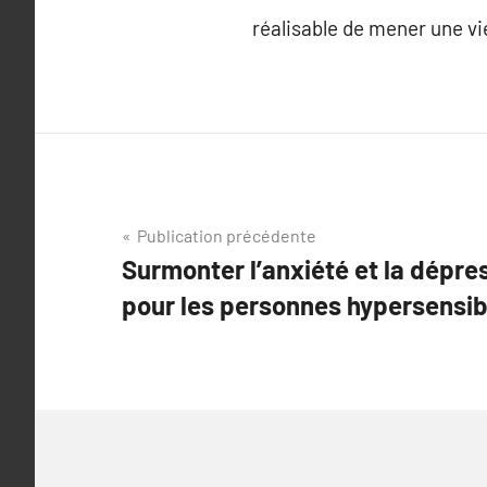
réalisable de mener une v
Navigation
Publication précédente
Surmonter l’anxiété et la dépres
de
pour les personnes hypersensib
l’article