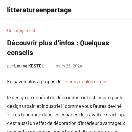
Aller
litteratureenpartage
au
contenu
Uncategorized
Découvrir plus d’infos : Quelques
conseils
par
Louise KESTEL
mars 26, 2024
Aucun
commentaire
En savoir plus à propos de
Découvrir plus d’infos
le design en général de déco industriel est inspiré par le
design urbain et industriel ( comme vous l’aurez deviné
). Très tendance dans les espaces de travail de start-up,
c’est aussi un effet de décoration d’intérieur avantageux
pour votre maison ou appartement. Il est caractérisé