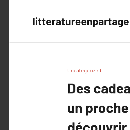
Aller
au
litteratureenpartage
contenu
Uncategorized
Des cadeau
un proche 
découvrir.