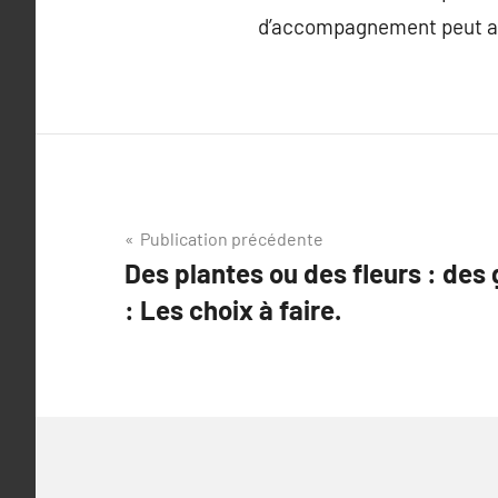
d’accompagnement peut ap
Navigation
Publication précédente
Des plantes ou des fleurs : des
de
: Les choix à faire.
l’article