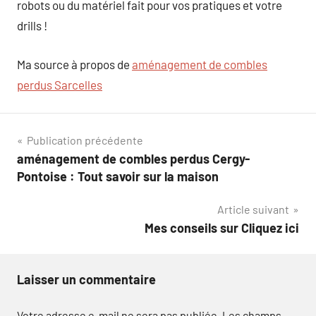
robots ou du matériel fait pour vos pratiques et votre
drills !
Ma source à propos de
aménagement de combles
perdus Sarcelles
Navigation
Publication précédente
aménagement de combles perdus Cergy-
de
Pontoise : Tout savoir sur la maison
l’article
Article suivant
Mes conseils sur Cliquez ici
Laisser un commentaire
Votre adresse e-mail ne sera pas publiée.
Les champs