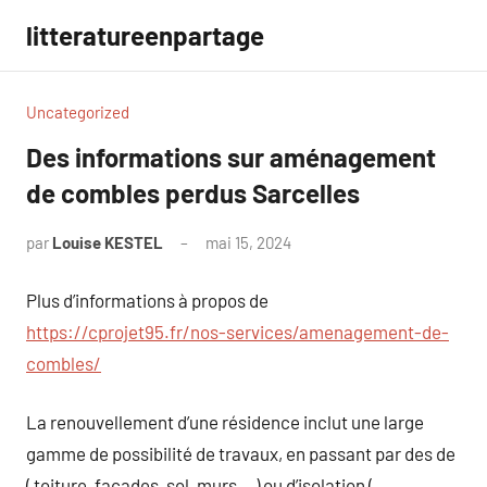
Aller
litteratureenpartage
au
contenu
Uncategorized
Des informations sur aménagement
de combles perdus Sarcelles
par
Louise KESTEL
mai 15, 2024
Aucun
commentaire
Plus d’informations à propos de
https://cprojet95.fr/nos-services/amenagement-de-
combles/
La renouvellement d’une résidence inclut une large
gamme de possibilité de travaux, en passant par des de
( toiture, façades, sol, murs… ) ou d’isolation (