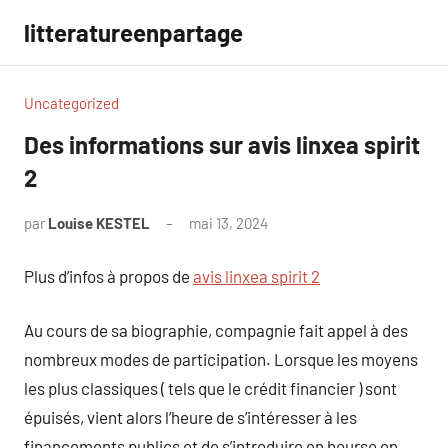
Aller
litteratureenpartage
au
contenu
Uncategorized
Des informations sur avis linxea spirit
2
par
Louise KESTEL
mai 13, 2024
Aucun
commentaire
Plus d’infos à propos de
avis linxea spirit 2
Au cours de sa biographie, compagnie fait appel à des
nombreux modes de participation. Lorsque les moyens
les plus classiques ( tels que le crédit financier ) sont
épuisés, vient alors l’heure de s’intéresser à les
financements publics et de s’introduire en bourse en