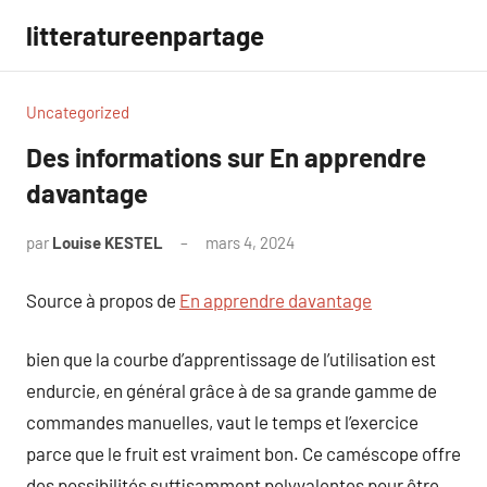
Aller
litteratureenpartage
au
contenu
Uncategorized
Des informations sur En apprendre
davantage
par
Louise KESTEL
mars 4, 2024
Aucun
commentaire
Source à propos de
En apprendre davantage
bien que la courbe d’apprentissage de l’utilisation est
endurcie, en général grâce à de sa grande gamme de
commandes manuelles, vaut le temps et l’exercice
parce que le fruit est vraiment bon. Ce caméscope offre
des possibilités suffisamment polyvalentes pour être