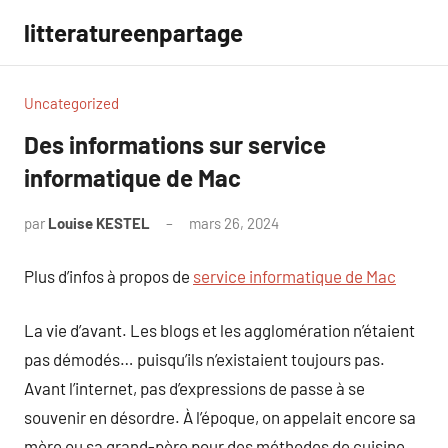
Aller
litteratureenpartage
au
contenu
Uncategorized
Des informations sur service
informatique de Mac
par
Louise KESTEL
mars 26, 2024
Aucun
commentaire
Plus d’infos à propos de
service informatique de Mac
La vie d’avant. Les blogs et les agglomération n’étaient
pas démodés… puisqu’ils n’existaient toujours pas.
Avant l’internet, pas d’expressions de passe à se
souvenir en désordre. À l’époque, on appelait encore sa
mère ou sa grand-père pour des méthodes de cuisine,