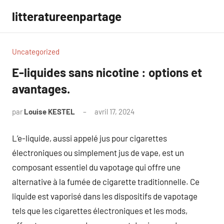
Aller
litteratureenpartage
au
contenu
Uncategorized
E-liquides sans nicotine : options et
avantages.
par
Louise KESTEL
avril 17, 2024
Aucun
commentaire
L’e-liquide, aussi appelé jus pour cigarettes
électroniques ou simplement jus de vape, est un
composant essentiel du vapotage qui offre une
alternative à la fumée de cigarette traditionnelle. Ce
liquide est vaporisé dans les dispositifs de vapotage
tels que les cigarettes électroniques et les mods,