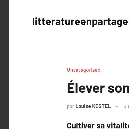
Aller
au
litteratureenpartage
contenu
Uncategorized
Élever son
par
Louise KESTEL
jui
Cultiver sa vitali