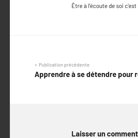
Être à l’écoute de soi c’es
Navigation
Publication précédente
Apprendre à se détendre pour r
de
l’article
Laisser un comment