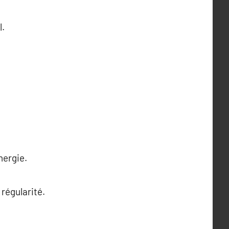
l.
nergie.
 régularité.