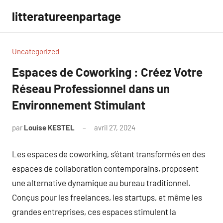
Aller
litteratureenpartage
au
contenu
Uncategorized
Espaces de Coworking : Créez Votre
Réseau Professionnel dans un
Environnement Stimulant
par
Louise KESTEL
avril 27, 2024
Aucun
commentaire
Les espaces de coworking, s’étant transformés en des
espaces de collaboration contemporains, proposent
une alternative dynamique au bureau traditionnel.
Conçus pour les freelances, les startups, et même les
grandes entreprises, ces espaces stimulent la