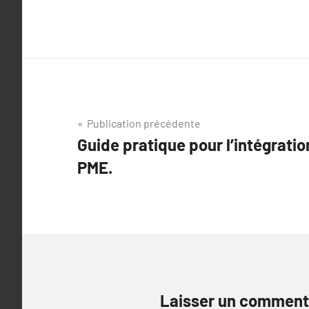
Navigation
Publication précédente
Guide pratique pour l’intégratio
de
PME.
l’article
Laisser un comment