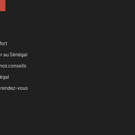
fort
er au Sénégal
nos conseils
égal
u rendez-vous