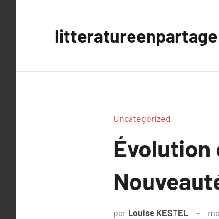
Aller
au
litteratureenpartage
contenu
Uncategorized
Évolution
Nouveauté
par
Louise KESTEL
ma