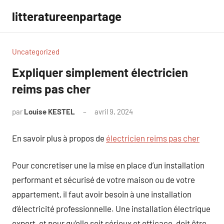
Aller
litteratureenpartage
au
contenu
Uncategorized
Expliquer simplement électricien
reims pas cher
par
Louise KESTEL
avril 9, 2024
Aucun
commentaire
En savoir plus à propos de
électricien reims pas cher
Pour concretiser une la mise en place d’un installation
performant et sécurisé de votre maison ou de votre
appartement, il faut avoir besoin à une installation
d’électricité professionnelle. Une installation électrique
expert, et pour qu’elle soit sérieux et efficace, doit être