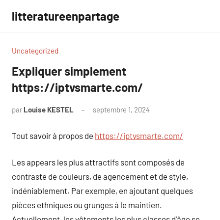
Aller
litteratureenpartage
au
contenu
Uncategorized
Expliquer simplement
https://iptvsmarte.com/
par
Louise KESTEL
septembre 1, 2024
Aucun
commentaire
Tout savoir à propos de
https://iptvsmarte.com/
Les appears les plus attractifs sont composés de
contraste de couleurs, de agencement et de style,
indéniablement. Par exemple, en ajoutant quelques
pièces ethniques ou grunges à le maintien.
Actuellement, les vêtements les plus classes d’âge se