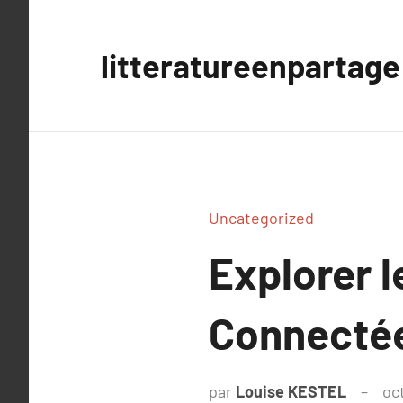
Aller
au
litteratureenpartage
contenu
Uncategorized
Explorer 
Connecté
par
Louise KESTEL
oc