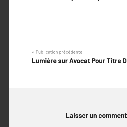
Navigation
Publication précédente
Lumière sur Avocat Pour Titre 
de
l’article
Laisser un comment