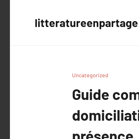
Aller
au
litteratureenpartage
contenu
Uncategorized
Guide comp
domicilia
présence