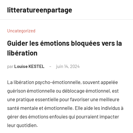
Aller
litteratureenpartage
au
contenu
Uncategorized
Guider les émotions bloquées vers la
libération
par
Louise KESTEL
juin 14, 2024
Aucun
commentaire
La libération psycho-émotionnelle, souvent appelée
guérison émotionnelle ou déblocage émotionnel, est
une pratique essentielle pour favoriser une meilleure
santé mentale et émotionnelle. Elle aide les individus à
gérer des émotions enfouies qui pourraient impacter
leur quotidien.