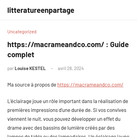
Aller
litteratureenpartage
au
contenu
Uncategorized
https://macrameandco.com/ : Guide
complet
par
Louise KESTEL
avril 28, 2024
Aucun
commentaire
Ma source à propos de
https://macrameandco.com/
L’éclairage joue un rôle important dans la réalisation de
premières impressions d’une durée de. Si vos convives
viennent le nuit, vous pouvez développer un effet du
drame avec des bassins de lumière créés par des
lampes de table ou des lampadaires. Un éclairage jaune