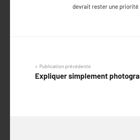
devrait rester une priorité
Navigation
Publication précédente
Expliquer simplement photogra
de
l’article