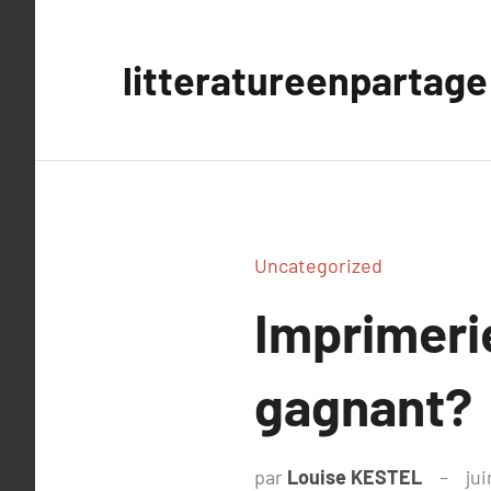
Aller
au
litteratureenpartage
contenu
Uncategorized
Imprimerie
gagnant?
par
Louise KESTEL
ju