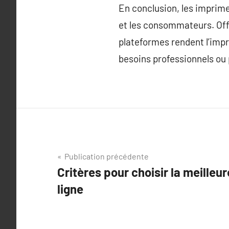
En conclusion, les imprime
et les consommateurs. Offr
plateformes rendent l’imp
besoins professionnels ou 
Navigation
Publication précédente
Critères pour choisir la meilleu
de
ligne
l’article