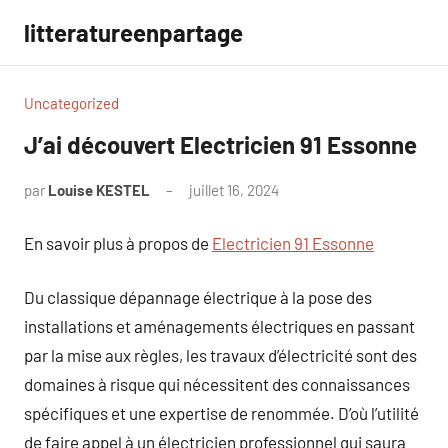
Aller
litteratureenpartage
au
contenu
Uncategorized
J’ai découvert Electricien 91 Essonne
par
Louise KESTEL
juillet 16, 2024
Aucun
commentaire
En savoir plus à propos de
Electricien 91 Essonne
Du classique dépannage électrique à la pose des
installations et aménagements électriques en passant
par la mise aux règles, les travaux d’électricité sont des
domaines à risque qui nécessitent des connaissances
spécifiques et une expertise de renommée. D’où l’utilité
de faire appel à un électricien professionnel qui saura