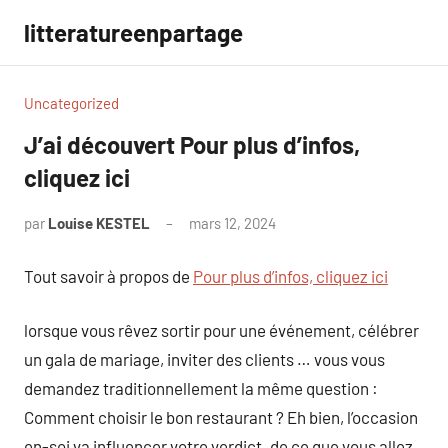
Aller
litteratureenpartage
au
contenu
Uncategorized
J’ai découvert Pour plus d’infos,
cliquez ici
par
Louise KESTEL
mars 12, 2024
Aucun
commentaire
Tout savoir à propos de
Pour plus d’infos, cliquez ici
lorsque vous rêvez sortir pour une événement, célébrer
un gala de mariage, inviter des clients … vous vous
demandez traditionnellement la même question :
Comment choisir le bon restaurant ? Eh bien, l’occasion
en-soi va influencer votre verdict. de ce que vous allez