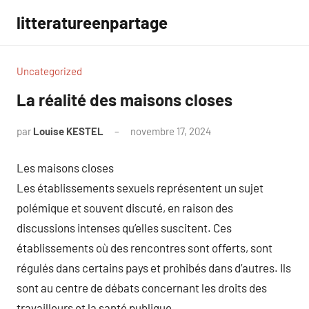
Aller
litteratureenpartage
au
contenu
Uncategorized
La réalité des maisons closes
par
Louise KESTEL
novembre 17, 2024
Aucun
commentaire
Les maisons closes
Les établissements sexuels représentent un sujet
polémique et souvent discuté, en raison des
discussions intenses qu’elles suscitent. Ces
établissements où des rencontres sont offerts, sont
régulés dans certains pays et prohibés dans d’autres. Ils
sont au centre de débats concernant les droits des
travailleurs et la santé publique.