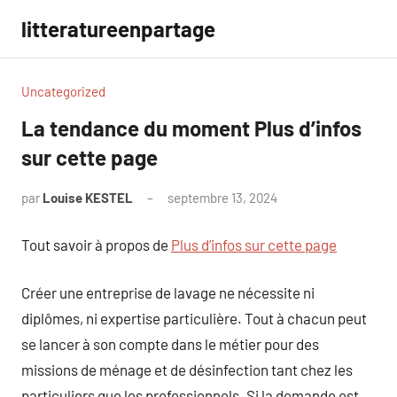
Aller
litteratureenpartage
au
contenu
Uncategorized
La tendance du moment Plus d’infos
sur cette page
par
Louise KESTEL
septembre 13, 2024
Aucun
commentaire
Tout savoir à propos de
Plus d’infos sur cette page
Créer une entreprise de lavage ne nécessite ni
diplômes, ni expertise particulière. Tout à chacun peut
se lancer à son compte dans le métier pour des
missions de ménage et de désinfection tant chez les
particuliers que les professionnels. Si la demande est