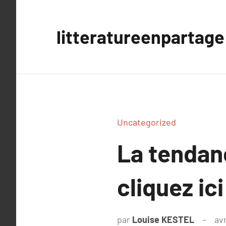
Aller
au
litteratureenpartage
contenu
Uncategorized
La tendan
cliquez ici
par
Louise KESTEL
avr