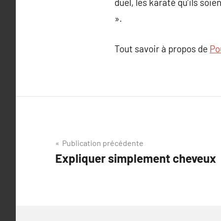
duel, les karaté qu’ils soi
».
Tout savoir à propos de
Po
Navigation
Publication précédente
Expliquer simplement cheveux
de
l’article