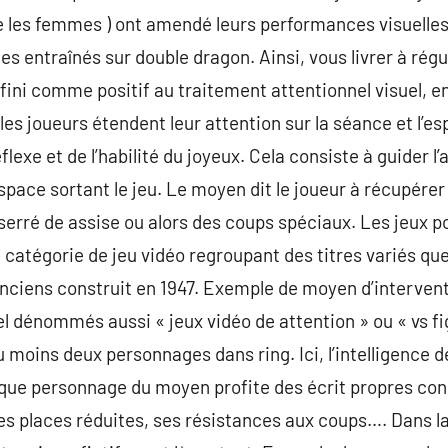
es femmes ) ont amendé leurs performances visuelles 
es entraînés sur double dragon. Ainsi, vous livrer à rég
fini comme positif au traitement attentionnel visuel, en
e les joueurs étendent leur attention sur la séance et l’e
lexe et de l’habilité du joyeux. Cela consiste à guider l
space sortant le jeu. Le moyen dit le joueur à récupérer
erré de assise ou alors des coups spéciaux. Les jeux pc
catégorie de jeu vidéo regroupant des titres variés que
anciens construit en 1947. Exemple de moyen d’interventi
el dénommés aussi « jeux vidéo de attention » ou « vs f
moins deux personnages dans ring. Ici, l’intelligence de
haque personnage du moyen profite des écrit propres co
s places réduites, ses résistances aux coups…. Dans la