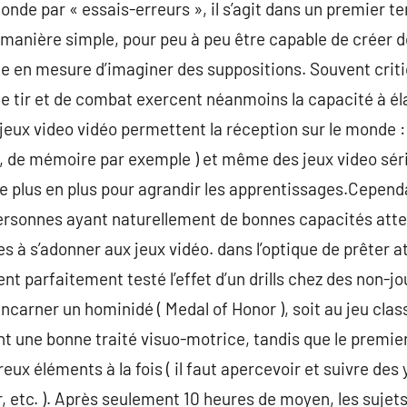
monde par « essais-erreurs », il s’agit dans un premier 
e manière simple, pour peu à peu être capable de créer d
ite en mesure d’imaginer des suppositions. Souvent criti
de tir et de combat exercent néanmoins la capacité à él
eux video vidéo permettent la réception sur le monde : i
, de mémoire par exemple ) et même des jeux video série
 de plus en plus pour agrandir les apprentissages.Cepend
ersonnes ayant naturellement de bonnes capacités atten
nes à s’adonner aux jeux vidéo. dans l’optique de prêter a
nt parfaitement testé l’effet d’un drills chez des non-j
 incarner un hominidé ( Medal of Honor ), soit au jeu cla
 une bonne traité visuo-motrice, tandis que le premier
ux éléments à la fois ( il faut apercevoir et suivre des
cer, etc. ). Après seulement 10 heures de moyen, les suj