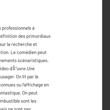
s professionnels à
définition des primordiaux
sur la recherche et
’action. Le comédien peut
chements scénaristiques.
video d’Å“uvre.Une
sager. On lit par là
onnues ou l’affichage en
antastique. On peut
mbustible sont les
mais ne sont pas