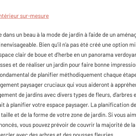
commentaire
intérieur sur-mesure
ie dans un beau à la mode de jardin à l’aide de un aména
inenvisageable. Bien qu’il n’a pas été créé une option m
espace clair de boue et d’herbe en un panorama verdoya
sses et de réaliser un jardin pour faire bonne impressio
t fondamental de planifier méthodiquement chaque étape
gement paysager cruciaux qui vous aideront à appréhe
gement de jardins avec divers types de fleurs, d’arbres e
it à planifier votre espace paysager. La planification d
a taille et de la forme de votre zone de jardin. Si vous a
noncés, vous pouvez prévoir de couvrir la majorité de l
cercler avec des arbres et des pousses fleuries.