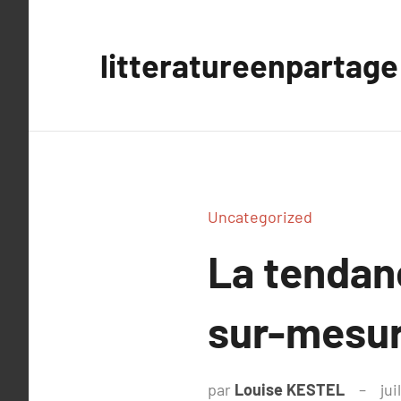
Aller
au
litteratureenpartage
contenu
Uncategorized
La tendan
sur-mesu
par
Louise KESTEL
jui