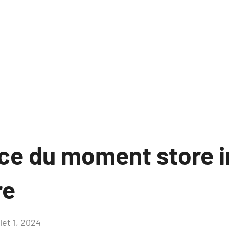
ce du moment store i
re
llet 1, 2024
Aucun