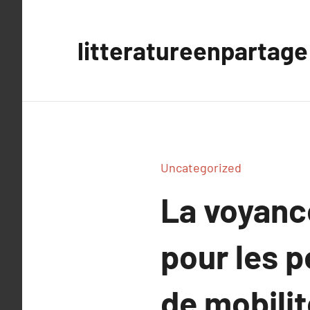
Aller
au
litteratureenpartage
contenu
Uncategorized
La voyance
pour les p
de mobilit