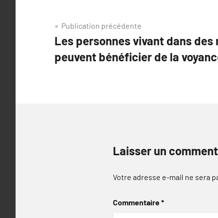
Navigation
Publication précédente
Les personnes vivant dans des 
de
peuvent bénéficier de la voyan
l’article
Laisser un comment
Votre adresse e-mail ne sera p
Commentaire
*