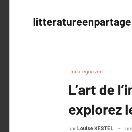
Aller
au
litteratureenpartage
contenu
Uncategorized
L’art de l
explorez l
par
Louise KESTEL
no