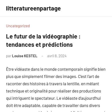
Aller
litteratureenpartage
au
contenu
Uncategorized
Le futur de la vidéographie :
tendances et prédictions
par
Louise KESTEL
avril 8, 2024
Aucun
commentaire
Être vidéaste dans le monde contemporain signifie bien
plus que simplement filmer des images. C’est l’art de
raconter des histoires à travers la lentille, en mêlant
technique et originalité pour réaliser des productions
qui intriguent le spectateur. Le vidéaste d’aujourd’hui
doit être adaptable, capable de travailler dans divers