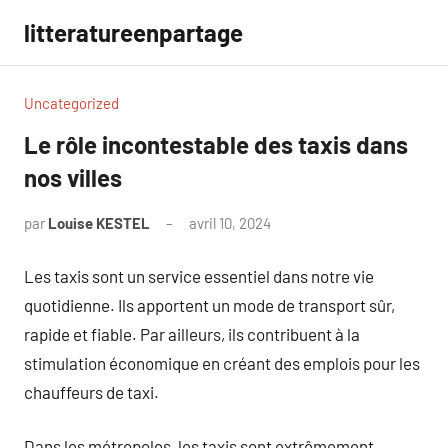
Aller
litteratureenpartage
au
contenu
Uncategorized
Le rôle incontestable des taxis dans
nos villes
par
Louise KESTEL
avril 10, 2024
Aucun
commentaire
Les taxis sont un service essentiel dans notre vie
quotidienne. Ils apportent un mode de transport sûr,
rapide et fiable. Par ailleurs, ils contribuent à la
stimulation économique en créant des emplois pour les
chauffeurs de taxi.
Dans les métropoles, les taxis sont extrêmement