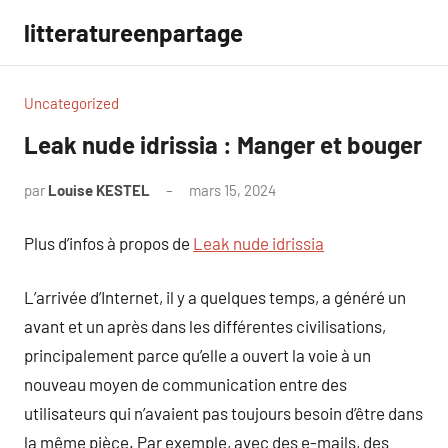
Aller
litteratureenpartage
au
contenu
Uncategorized
Leak nude idrissia : Manger et bouger
par
Louise KESTEL
mars 15, 2024
Aucun
commentaire
Plus d’infos à propos de
Leak nude idrissia
L’arrivée d’Internet, il y a quelques temps, a généré un
avant et un après dans les différentes civilisations,
principalement parce qu’elle a ouvert la voie à un
nouveau moyen de communication entre des
utilisateurs qui n’avaient pas toujours besoin d’être dans
la même pièce. Par exemple, avec des e-mails, des