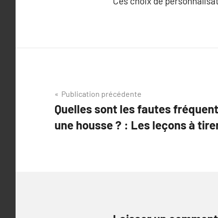
Ces choix de personnalisa
Navigation
Publication précédente
Quelles sont les fautes fréquen
de
une housse ? : Les leçons à tirer
l’article