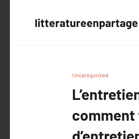
Aller
au
litteratureenpartage
contenu
Uncategorized
L’entretie
comment f
d’entretie