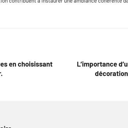
tion contribuent à instaurer une ambiance cohérente d
tes en choisissant
L’importance d’
.
décoration 