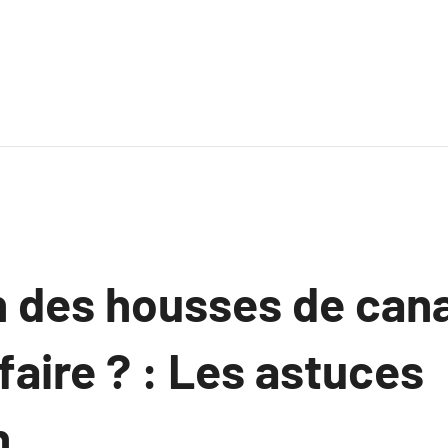
n des housses de can
aire ? : Les astuces
n.