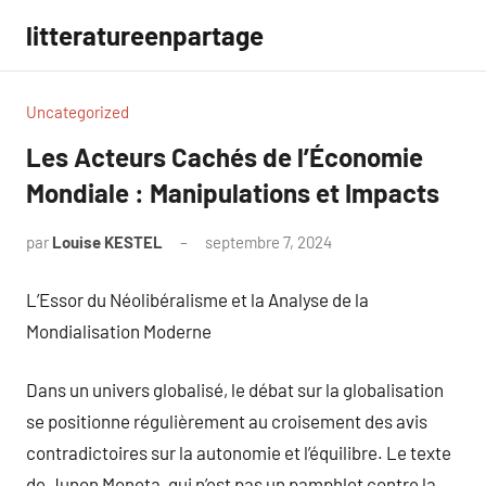
Aller
litteratureenpartage
au
contenu
Uncategorized
Les Acteurs Cachés de l’Économie
Mondiale : Manipulations et Impacts
par
Louise KESTEL
septembre 7, 2024
Aucun
commentaire
L’Essor du Néolibéralisme et la Analyse de la
Mondialisation Moderne
Dans un univers globalisé, le débat sur la globalisation
se positionne régulièrement au croisement des avis
contradictoires sur la autonomie et l’équilibre. Le texte
de Junon Moneta, qui n’est pas un pamphlet contre la